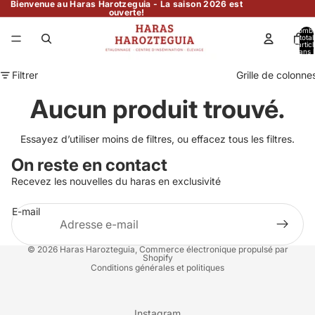
Bienvenue au Haras Harotzeguia - La saison 2026 est
ouverte!
Nomb
total
d’artic
dans l
panier:
Filtrer
Grille de colonne
Aucun produit trouvé.
Essayez d’utiliser moins de filtres, ou
effacez tous les filtres
.
On reste en contact
Recevez les nouvelles du haras en exclusivité
E-mail
Politique de confidentialité
© 2026
Haras Harozteguia
,
Commerce électronique propulsé par
Shopify
Conditions générales et politiques
Instagram