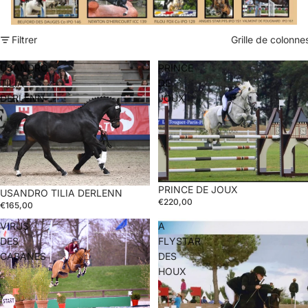
Filtrer
Grille de colonne
USANDRO
PRINCE
TILIA
DE
DERLENN
JOUX
PRINCE DE JOUX
USANDRO TILIA DERLENN
€220,00
€165,00
VIRUS
A
DES
FLYSTAR
CABANES
DES
HOUX