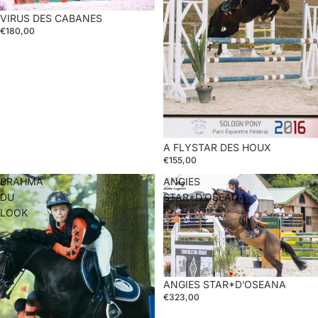
VIRUS DES CABANES
€180,00
A FLYSTAR DES HOUX
€155,00
BRAHMA
ANGIES
DU
STAR*D’OSEANA
LOOK
ANGIES STAR*D’OSEANA
€323,00