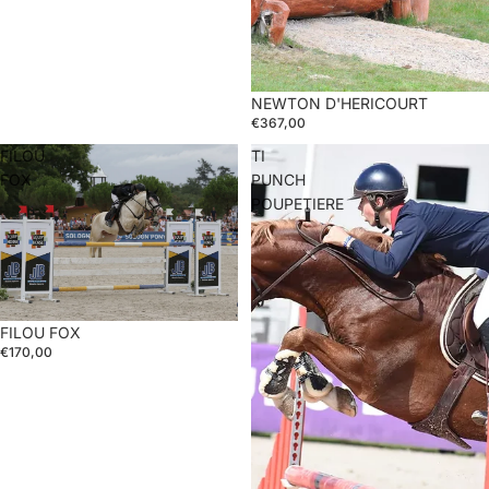
NEWTON D'HERICOURT
€367,00
FILOU
TI
FOX
PUNCH
POUPETIERE
FILOU FOX
€170,00