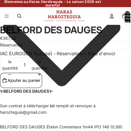
Bienvenue au Haras Harotzeguia - La saison 2026 est
ouverte!
Nomb
total
d’artic
dans l
panier:
BELFORD DES DAUGES
€367,00
Réservation
Diminuer
Augmenter
la
la
quantité
quantité
Ajouter au panier
✨
BELFORD DES DAUGES
✨
Son contrat à télécharger
ici
remplir et renvoyer à
harozteguia@gmail.com
BELFORD DES DAUGES Étalon Connemara 1m44 IPO 146 (0,88)