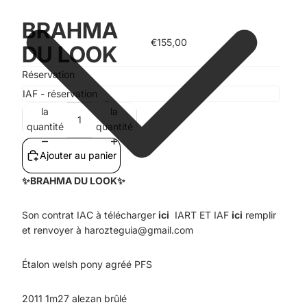
BRAHMA
€155,00
DU LOOK
Réservation
Diminuer
Augmenter
la
la
quantité
quantité
Ajouter au panier
✨
BRAHMA DU LOOK
✨
Son contrat IAC
à télécharger
ici
IART ET IAF
ici
remplir
et renvoyer à harozteguia@gmail.com
Étalon welsh pony agréé PFS
2011 1m27 alezan brûlé