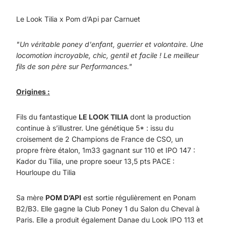
Le Look Tilia x Pom d’Api par Carnuet
"Un véritable poney d'enfant, guerrier et volontaire. Une
locomotion incroyable, chic, gentil et facile ! Le meilleur
fils de son père sur Performances."
Origines :
Fils du fantastique
LE LOOK TILIA
dont la production
continue à s’illustrer.
Une génétique 5* : issu du
croisement de 2 Champions de France de CSO, un
propre frère étalon, 1m33 gagnant sur 110 et IPO 147 :
Kador du Tilia, une propre soeur 13,5 pts PACE :
Hourloupe du Tilia
Sa mère
POM D’API
est sortie régulièrement en Ponam
B2/B3. Elle gagne la Club Poney 1 du Salon du Cheval à
Paris. Elle a produit également Danae du Look IPO 113 et