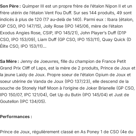
Son Père :
Quimper III est un propre frère de l’étalon Nipon II et un
frère utérin de l’étalon Vent Fou Duff. Sur ses 144 produits, 49 sont
indicés à plus de 120 (17 au-delà de 140). Parmi eux : Ibara (étalon,
GP CSO, IPO 147/15), Jolly Rose (IPO 145/06, mère de l’étalon
Exodus Angies Rose, CSIP, IPO 145/21), John Player’s Duff (D1P
CSO, IPO 153/09), Liam Duff (GP CSO, IPO 153/11), Quay Quick (D
Élite CSO, IPO 153/11)...
Sa Mère :
Jenny de Joeuvres, fille du champion de France Petit
Grand Prix Cliff of Laps, est la mère de 2 produits, Prince de Joux et
la jeune Laidy de Joux. Propre soeur de l’étalon Opium de Joux et
soeur utérine de Vanda de Joux (IPO 137/23), elle descend de la
souche de Stonely Half Moon à l’origine de Joker Brianelle (GP CSO,
IPO 150/07, IPC 121/04), Get Up du Butin (IPO 145/04) et Just de
Goutellon (IPC 134/05).
Performances :
Prince de Joux, régulièrement classé en As Poney 1 de CSO (4e du