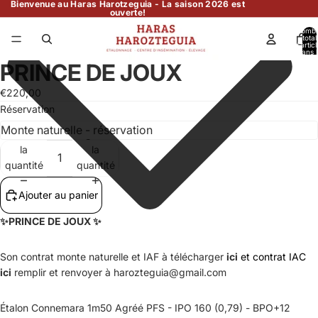
Bienvenue au Haras Harotzeguia - La saison 2026 est
ouverte!
Nomb
total
d’artic
dans l
panier:
PRINCE DE JOUX
€220,00
Réservation
Diminuer
Augmenter
la
la
quantité
quantité
Ajouter au panier
✨
PRINCE DE JOUX
✨
Son contrat monte naturelle et IAF à télécharger
ici
et contrat IAC
ici
remplir et renvoyer à harozteguia@gmail.com
Étalon Connemara 1m50 Agréé PFS - IPO 160 (0,79) - BPO+12