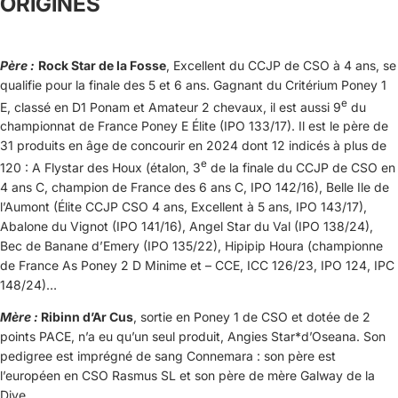
ORIGINES
Père :
Rock Star de la Fosse
, Excellent du CCJP de CSO à 4 ans, se
qualifie pour la finale des 5 et 6 ans. Gagnant du Critérium Poney 1
e
E, classé en D1 Ponam et Amateur 2 chevaux, il est aussi 9
du
championnat de France Poney E Élite (IPO 133/17). Il est le père de
31 produits en âge de concourir en 2024 dont 12 indicés à plus de
e
120 : A Flystar des Houx (étalon, 3
de la finale du CCJP de CSO en
4 ans C, champion de France des 6 ans C, IPO 142/16), Belle Ile de
l’Aumont (Élite CCJP CSO 4 ans, Excellent à 5 ans, IPO 143/17),
Abalone du Vignot (IPO 141/16), Angel Star du Val (IPO 138/24),
Bec de Banane d’Emery (IPO 135/22), Hipipip Houra (championne
de France As Poney 2 D Minime et – CCE, ICC 126/23, IPO 124, IPC
148/24)…
Mère :
Ribinn d’Ar Cus
, sortie en Poney 1 de CSO et dotée de 2
points PACE, n’a eu qu’un seul produit, Angies Star*d’Oseana. Son
pedigree est imprégné de sang Connemara : son père est
l’européen en CSO Rasmus SL et son père de mère Galway de la
Dive.