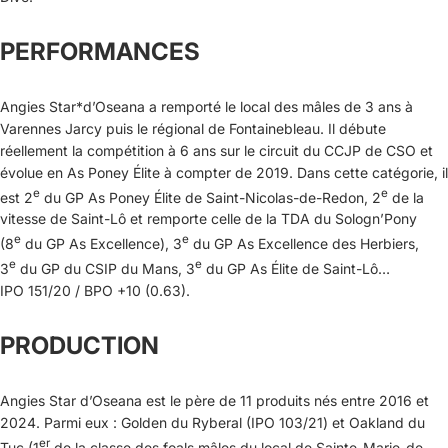
PERFORMANCES
Angies Star*d’Oseana a remporté le local des mâles de 3 ans à
Varennes Jarcy puis le régional de Fontainebleau. Il débute
réellement la compétition à 6 ans sur le circuit du CCJP de CSO et
évolue en As Poney Élite à compter de 2019. Dans cette catégorie, il
e
e
est 2
du GP As Poney Élite de Saint-Nicolas-de-Redon, 2
de la
vitesse de Saint-Lô et remporte celle de la TDA du Sologn’Pony
e
e
(8
du GP As Excellence), 3
du GP As Excellence des Herbiers,
e
e
3
du GP du CSIP du Mans, 3
du GP As Élite de Saint-Lô…
IPO 151/20 / BPO +10 (0.63).
PRODUCTION
Angies Star d’Oseana est le père de 11 produits nés entre 2016 et
2024. Parmi eux : Golden du Ryberal (IPO 103/21) et Oakland du
er
Tuc (1
de la classe des foals mâles du local de Sainte-Marie-de-