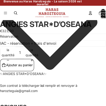
Bienvenue au Haras Harotzeguia - La saison 2026 est
ouverte!
Nomb
total
d’artic
dans l
panier:
ANGIES STAR*D’OSEANA
€323,00
Réservation
Diminuer
Augmenter
la
la
quantité
quantité
Ajouter au panier
✨ANGIES STAR*D’OSEANA✨
Son contrat à télécharger
ici
remplir et renvoyer à
harozteguia@gmail.com